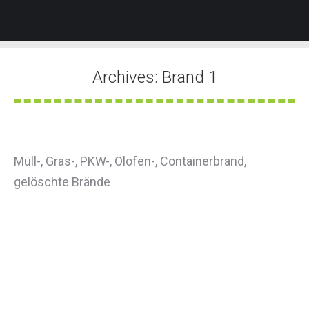
Archives:
Brand 1
Sie befinden sich hier:
Müll-, Gras-, PKW-, Ölofen-, Containerbrand,
gelöschte Brände
Heizgerät verschmort
Von
Tobias Groner
16. September 2024