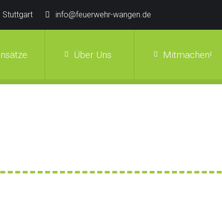
 Stuttgart
info@feuerwehr-wangen.de
insätze
Über Uns
Mitmachen!