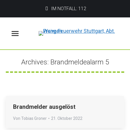
IM NOTFALL: 112
Menü
Archives:
Brandmeldealarm 5
Sie befinden sich hier:
Brandmelder ausgelöst
Von
Tobias Groner
21. Oktober 2022