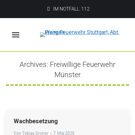
IM NOTFALL: 112
Menü
Archives:
Freiwillige Feuerwehr
Münster
Sie befinden sich hier:
Wachbesetzung
Von
Tobias Groner
7. Mai 2026