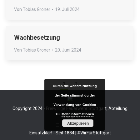
Von
Tobias Groner
19. Juli 2024
Wachbesetzung
Von
Tobias Groner
20. Juni 2024
1
2
→
Durch die weitere Nutzung
der Seite stimmst du der
Verwendung von Cookies
Copyright 2024 - Freiwillige Feuerwehr Stuttgart, Abteilung
zu.
Mehr Informationen
Wangen
Akzeptieren
Impressum
Einsatzklar! - Seit 1884 | #WirFürStuttgart