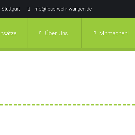
 Stuttgart
info@feuerwehr-wangen.de
insätze
Über Uns
Mitmachen!