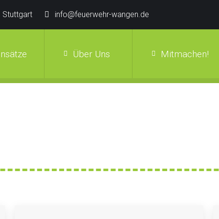
 Stuttgart
info@feuerwehr-wangen.de
insätze
Über Uns
Mitmachen!