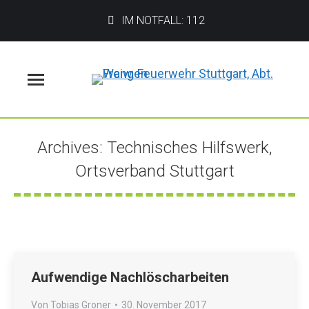
IM NOTFALL: 112
Menü
Archives:
Technisches Hilfswerk,
Ortsverband Stuttgart
Sie befinden sich hier:
Aufwendige Nachlöscharbeiten
Von
Tobias Groner
30. November 2017