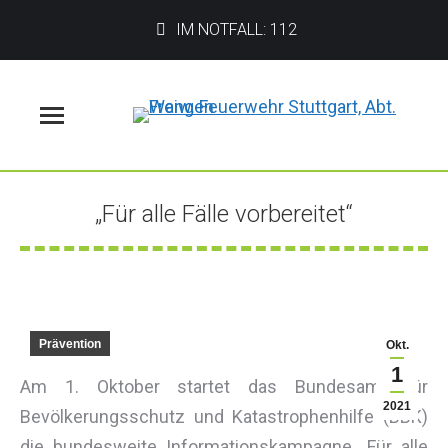
IM NOTFALL: 112
Menü
„Für alle Fälle vorbereitet“
Sie befinden sich hier:
Prävention
Okt.
1
Am 1. Oktober startet das Bundesamt für
2021
Bevölkerungsschutz und Katastrophenhilfe (BBK)
die bundesweite Informationskampagne „Für alle