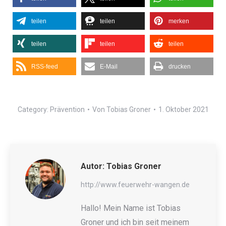
teilen
teilen
merken
teilen
teilen
teilen
RSS-feed
E-Mail
drucken
Category:
Prävention
Von
Tobias Groner
1. Oktober 2021
Autor:
Tobias Groner
http://www.feuerwehr-wangen.de
Hallo! Mein Name ist Tobias
Groner und ich bin seit meinem