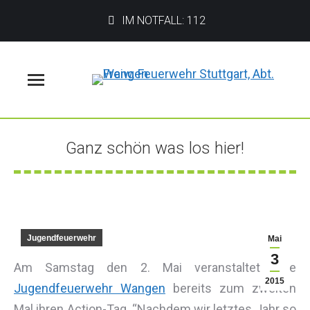
IM NOTFALL: 112
Menü
Ganz schön was los hier!
Sie befinden sich hier:
Jugendfeuerwehr
Mai
3
Am Samstag den 2. Mai veranstaltete die
2015
Jugendfeuerwehr Wangen
bereits zum zweiten
Mal ihren Action-Tag. “Nachdem wir letztes Jahr so