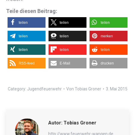
Teile diesen Beitrag:
teilen
teilen
teilen
teilen
teilen
merken
teilen
teilen
teilen
RSS-feed
E-Mail
drucken
Category:
Jugendfeuerwehr
Von
Tobias Groner
3. Mai 2015
Autor:
Tobias Groner
http://www.feuerwehr-wangen.de