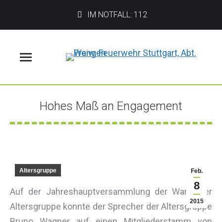
IM NOTFALL: 112
Menü
Hohes Maß an Engagement
Sie befinden sich hier:
Altersgruppe
Feb.
8
Auf der Jahreshauptversammlung der Wangener
2015
Altersgruppe konnte der Sprecher der Altersgruppe
Bruno Wagner auf einen Mitgliederstamm von