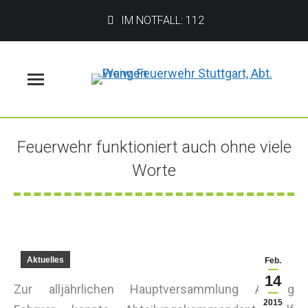
IM NOTFALL: 112
Menü
Feuerwehr funktioniert auch ohne viele
Worte
Sie befinden sich hier:
Aktuelles
Feb.
14
Zur alljährlichen Hauptversammlung Anfang
2015