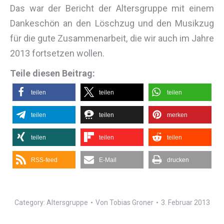
Das war der Bericht der Altersgruppe mit einem
Dankeschön an den Löschzug und den Musikzug
für die gute Zusammenarbeit, die wir auch im Jahre
2013 fortsetzen wollen.
Teile diesen Beitrag:
teilen
teilen
teilen
teilen
teilen
merken
teilen
teilen
teilen
RSS-feed
E-Mail
drucken
Category:
Altersgruppe
Von
Tobias Groner
3. Februar 2013