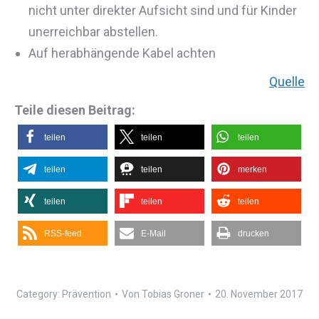
nicht unter direkter Aufsicht sind und für Kinder
unerreichbar abstellen.
Auf herabhängende Kabel achten
Quelle
Teile diesen Beitrag:
teilen
teilen
teilen
teilen
teilen
merken
teilen
teilen
teilen
RSS-feed
E-Mail
drucken
Category:
Prävention
Von
Tobias Groner
20. November 2017