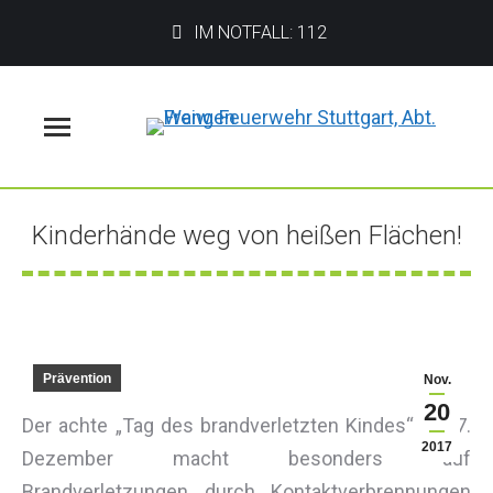
IM NOTFALL: 112
Menü
Kinderhände weg von heißen Flächen!
Sie befinden sich hier:
Prävention
Nov.
20
Der achte „Tag des brandverletzten Kindes“ am 7.
2017
Dezember macht besonders auf
Brandverletzungen durch Kontaktverbrennungen