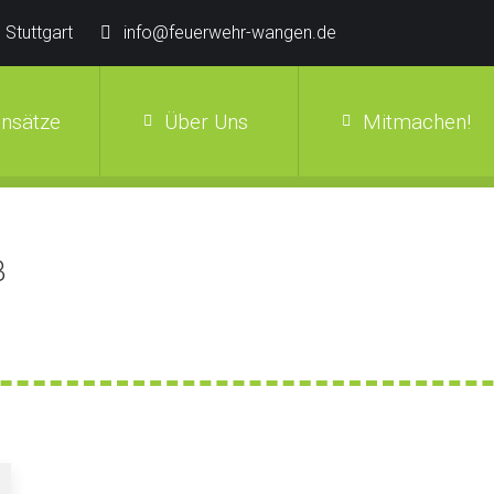
 Stuttgart
info@feuerwehr-wangen.de
insätze
Über Uns
Mitmachen!
3