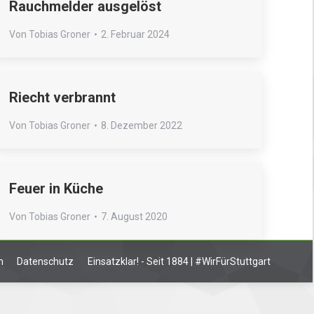
Rauchmelder ausgelöst
Von
Tobias Groner
2. Februar 2024
Riecht verbrannt
Von
Tobias Groner
8. Dezember 2022
Feuer in Küche
Von
Tobias Groner
7. August 2020
m
Datenschutz
Einsatzklar! - Seit 1884 | #WirFürStuttgart