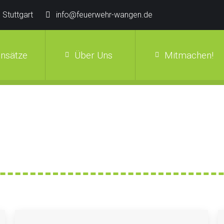
 Stuttgart
info@feuerwehr-wangen.de
insätze
Über Uns
Mitmachen!