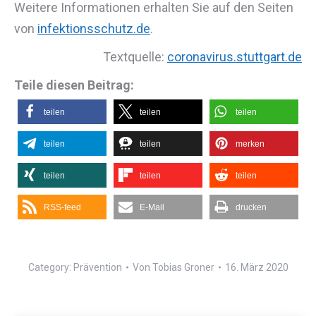
Weitere Informationen erhalten Sie auf den Seiten
von
infektionsschutz.de
.
Textquelle:
coronavirus.stuttgart.de
Teile diesen Beitrag:
teilen
teilen
teilen
teilen
teilen
merken
teilen
teilen
teilen
RSS-feed
E-Mail
drucken
Category:
Prävention
Von
Tobias Groner
16. März 2020