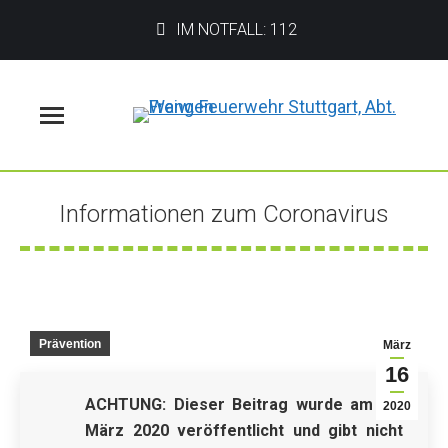
IM NOTFALL: 112
Menü
Informationen zum Coronavirus
Sie befinden sich hier:
Prävention
März
16
ACHTUNG:
Dieser Beitrag wurde am 16.
2020
März 2020 veröffentlicht und gibt nicht