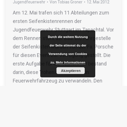
Jugendfeuerwehr
Von
Tobias Groner
12. Mai 2012
Am 12. Mai trafen sich 11 Abteilungen zum
ersten Seifenkistenrennen der
Jugendfeuerwehr Stuttgart im Tapachtal. Vor
Durch die weitere Nutzung
dem Rennen steht der Bau: Die Fahrgestelle
der Seite stimmst du der
der Seifenkisten wurden von der Fa. Porsche
Verwendung von Cookies
für diesen Event zur Verfügung gestellt. Die
zu.
Mehr Informationen
erste Aufgabe für die Teilnehmer bestand
Akzeptieren
darin, diese “rohen Gestelle” in ein
Feuerwehrfahrzeug zu verwandeln. Den
Jugendfeuerwehrlern und ihren…
Copyright 2024 - Freiwillige Feuerwehr Stuttgart, Abteilung
Wangen