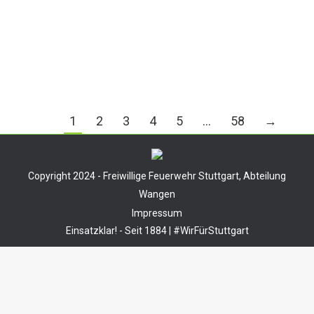
Rauchmelder ausgelöst
Von
Tobias Groner
17. Juli 2026
1
2
3
4
5
…
58
→
Copyright 2024 - Freiwillige Feuerwehr Stuttgart, Abteilung
Wangen
Impressum
Einsatzklar! - Seit 1884 | #WirFürStuttgart
Durch die weitere Nutzung der Seite stimmst du der
Verwendung von Cookies zu.
Mehr Informationen
Akzeptieren