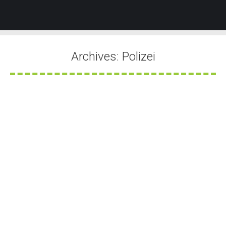
Archives:
Polizei
Sie befinden sich hier:
Rauch sichtbar
Von
Tobias Groner
2. August 2026
Rauch und Feuer sichtbar
Von
Tobias Groner
2. August 2026