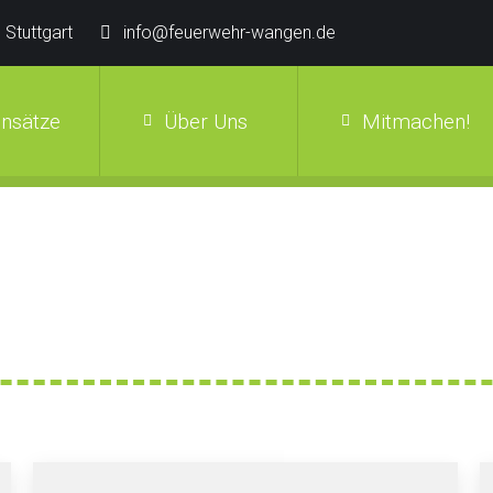
 Stuttgart
info@feuerwehr-wangen.de
insätze
Über Uns
Mitmachen!