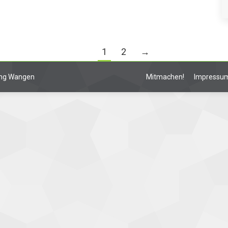
1
2
→
lung Wangen
Mitmachen!
Impressu