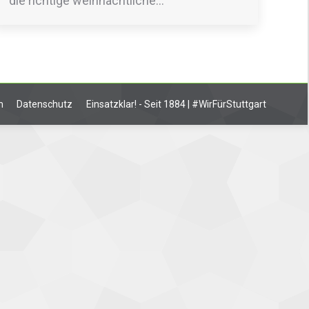
die richtige weihnachtliche…
m
Datenschutz
Einsatzklar! - Seit 1884 | #WirFürStuttgart