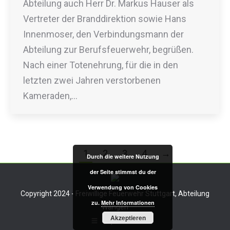
Abteilung auch Herr Dr. Markus Hauser als
Vertreter der Branddirektion sowie Hans
Innenmoser, den Verbindungsmann der
Abteilung zur Berufsfeuerwehr, begrüßen.
Nach einer Totenehrung, für die in den
letzten zwei Jahren verstorbenen
Kameraden,…
1
2
3
4
→
Durch die weitere Nutzung
der Seite stimmst du der
Verwendung von Cookies
Copyright 2024 - Freiwillige Feuerwehr Stuttgart, Abteilung
zu.
Mehr Informationen
Wangen
Akzeptieren
Impressum