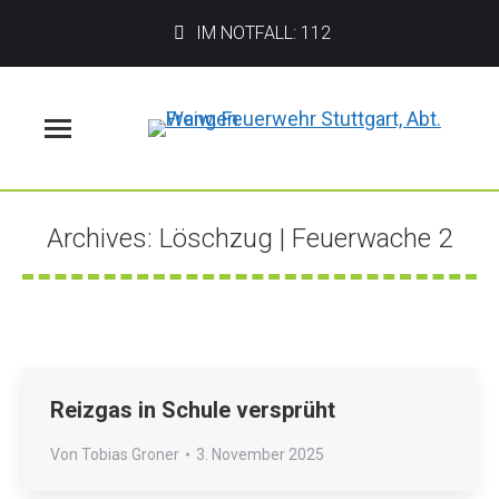
IM NOTFALL: 112
Menü
Archives:
Löschzug | Feuerwache 2
Sie befinden sich hier:
Reizgas in Schule versprüht
Von
Tobias Groner
3. November 2025