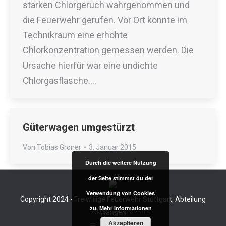
starken Chlorgeruch wahrgenommen und
die Feuerwehr gerufen. Vor Ort konnte im
Technikraum eine erhöhte
Chlorkonzentration gemessen werden. Die
Ursache hierfür war eine undichte
Chlorgasflasche.…
Güterwagen umgestürzt
Von
Tobias Groner
3. Januar 2015
Durch die weitere Nutzung
der Seite stimmst du der
Verwendung von Cookies
Copyright 2024 - Freiwillige Feuerwehr Stuttgart, Abteilung
zu.
Mehr Informationen
Wangen
Akzeptieren
Impressum