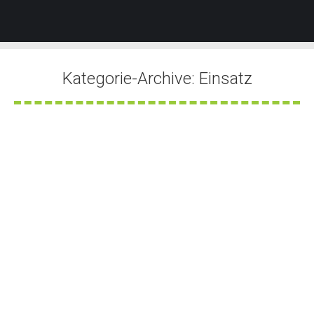
Kategorie-Archive:
Einsatz
Sie befinden sich hier:
Rauch sichtbar
Von
Tobias Groner
2. August 2026
Rauch und Feuer sichtbar
Von
Tobias Groner
2. August 2026