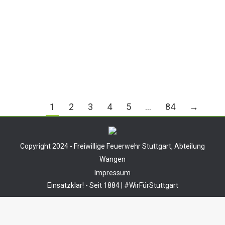
geschilderten Lage alarmierte die Integrierte
Leitstelle einen Löschzug der
Berufsfeuerwehr zur Einsatzstelle. Beim
Eintreffen der ersten…
1
2
3
4
5
…
84
→
Copyright 2024 - Freiwillige Feuerwehr Stuttgart, Abteilung
Wangen
Impressum
Einsatzklar! - Seit 1884 | #WirFürStuttgart
Durch die weitere Nutzung der Seite stimmst du der
Verwendung von Cookies zu.
Mehr Informationen