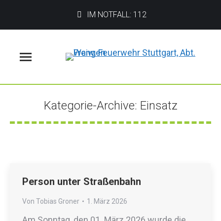
IM NOTFALL: 112
Menü
Kategorie-Archive:
Einsatz
Sie befinden sich hier:
Person unter Straßenbahn
Von
Tobias Groner
1. März 2026
Am Sonntag, den 01. März 2026 wurde die