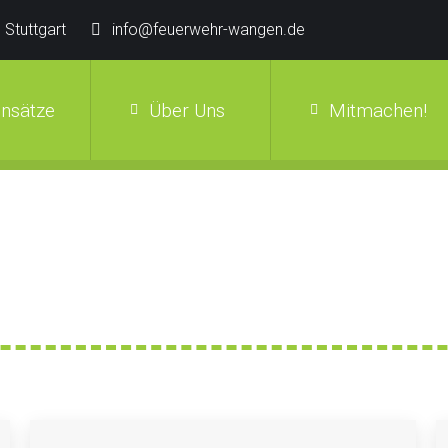
 Stuttgart
info@feuerwehr-wangen.de
insätze
Über Uns
Mitmachen!