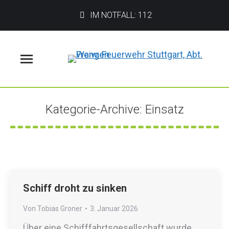
IM NOTFALL: 112
Menü
Kategorie-Archive:
Einsatz
Sie befinden sich hier:
Schiff droht zu sinken
Von
Tobias Groner
3. Januar 2026
Über eine Schifffahrtsgesellschaft wurde