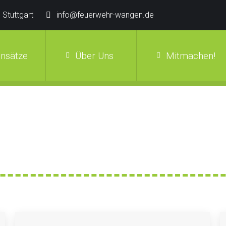
 Stuttgart
info@feuerwehr-wangen.de
insätze
Über Uns
Mitmachen!