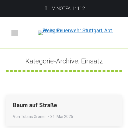
IM NOTFALL: 112
Menü
Kategorie-Archive:
Einsatz
Sie befinden sich hier:
Baum auf Straße
Von
Tobias Groner
31. Mai 2025