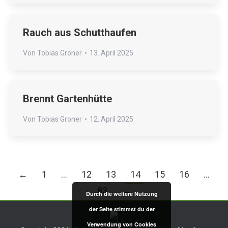
Rauch aus Schutthaufen
Von
Tobias Groner
13. April 2025
Brennt Gartenhütte
Von
Tobias Groner
12. April 2025
←
1
…
12
13
14
15
16
…
83
→
Durch die weitere Nutzung
der Seite stimmst du der
Verwendung von Cookies