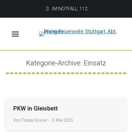
IM NOTFALL: 112
Menü
Kategorie-Archive:
Einsatz
Sie befinden sich hier:
PKW in Gleisbett
Von
Tobias Groner
3. Mai 2025