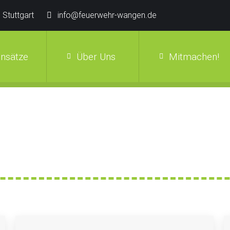
 Stuttgart
info@feuerwehr-wangen.de
insätze
Über Uns
Mitmachen!