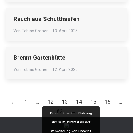
Rauch aus Schutthaufen
Von
Tobias Groner
13. April 2025
Brennt Gartenhütte
Von
Tobias Groner
12. April 2025
←
1
…
12
13
14
15
16
…
83
→
Durch die weitere Nutzung
der Seite stimmst du der
Verwendung von Cookies