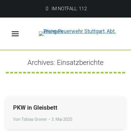
IM NOTFALL: 112
Menü
Archives:
Einsatzberichte
Sie befinden sich hier:
PKW in Gleisbett
Von
Tobias Groner
3. Mai 2025