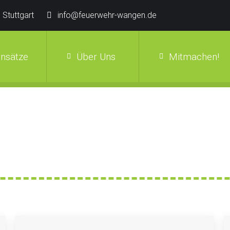
 Stuttgart
info@feuerwehr-wangen.de
insätze
Über Uns
Mitmachen!