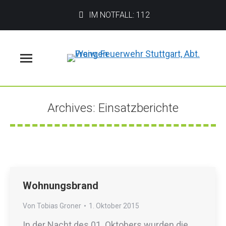
IM NOTFALL: 112
Menü
Archives:
Einsatzberichte
Sie befinden sich hier:
Wohnungsbrand
Von
Tobias Groner
1. Oktober 2015
In der Nacht des 01. Oktobers wurden die