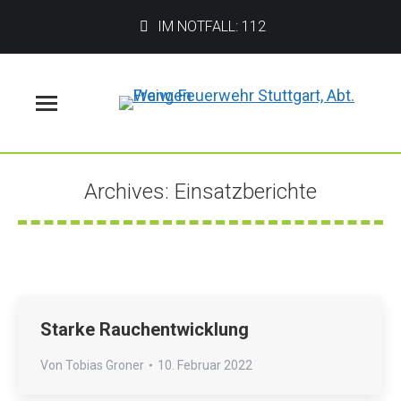
IM NOTFALL: 112
Menü
Archives:
Einsatzberichte
Sie befinden sich hier:
Starke Rauchentwicklung
Von
Tobias Groner
10. Februar 2022