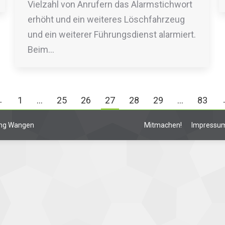
Vielzahl von Anrufern das Alarmstichwort
erhöht und ein weiteres Löschfahrzeug
und ein weiterer Führungsdienst alarmiert.
Beim…
←
1
…
25
26
27
28
29
…
83
lung Wangen
Mitmachen!
Impressu