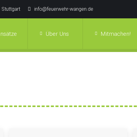
 Stuttgart
info@feuerwehr-wangen.de
insätze
Über Uns
Mitmachen!