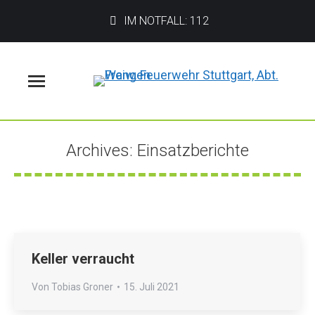
IM NOTFALL: 112
Menü
Archives:
Einsatzberichte
Sie befinden sich hier:
Keller verraucht
Von
Tobias Groner
15. Juli 2021