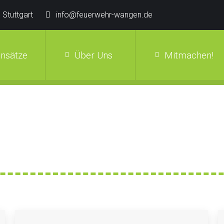
 Stuttgart
info@feuerwehr-wangen.de
insätze
Über Uns
Mitmachen!