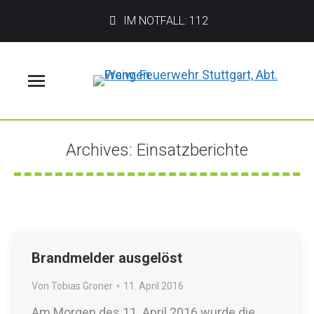
IM NOTFALL: 112
Menü
Archives:
Einsatzberichte
Sie befinden sich hier:
Brandmelder ausgelöst
Von
Tobias Groner
11. April 2016
Am Morgen des 11. April 2016 wurde die