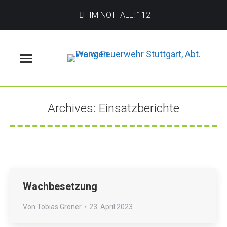
IM NOTFALL: 112
Menü
Archives:
Einsatzberichte
Sie befinden sich hier:
Wachbesetzung
Von
Tobias Groner
23. April 2023