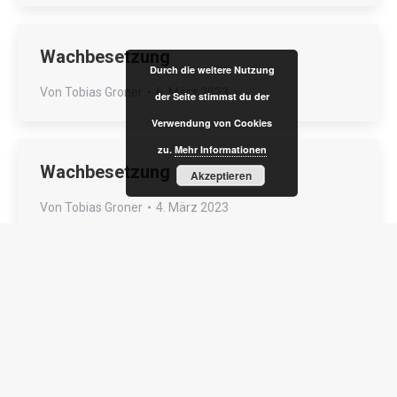
Wachbesetzung
Durch die weitere Nutzung
Von
Tobias Groner
6. März 2023
der Seite stimmst du der
Verwendung von Cookies
zu.
Mehr Informationen
Wachbesetzung
Akzeptieren
Von
Tobias Groner
4. März 2023
←
1
…
29
30
31
32
33
…
83
→