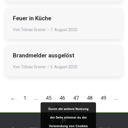
Feuer in Küche
Von
Tobias Groner
7. August 2020
Brandmelder ausgelöst
Von
Tobias Groner
5. August 2020
←
1
…
45
46
47
48
49
…
84
→
Durch die weitere Nutzung
der Seite stimmst du der
Verwendung von Cookies