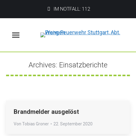
IM NOTFALL: 112
Menü
Archives:
Einsatzberichte
Sie befinden sich hier:
Brandmelder ausgelöst
Von
Tobias Groner
22. September 2020