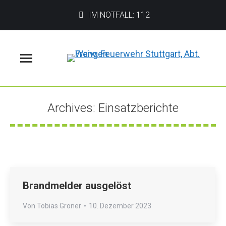
IM NOTFALL: 112
Menü
Archives:
Einsatzberichte
Sie befinden sich hier:
Brandmelder ausgelöst
Von
Tobias Groner
10. Dezember 2023